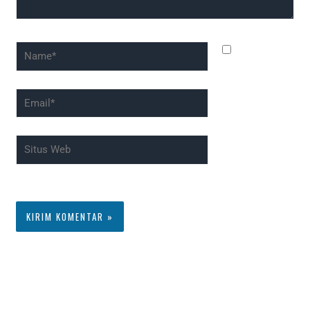
Name*
Simpan
nama, email,
dan situs web
Email*
saya pada
peramban ini
Situs
untuk
Web
komentar saya
berikutnya.