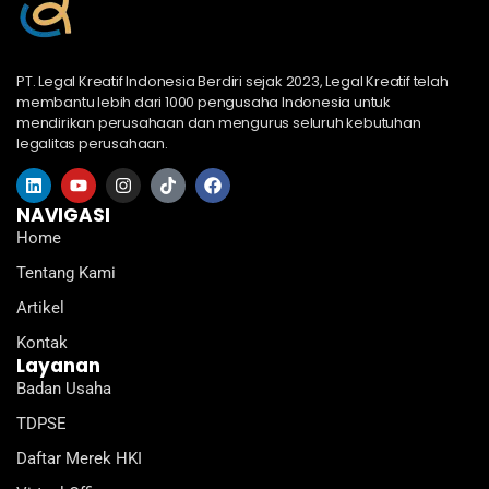
PT. Legal Kreatif Indonesia Berdiri sejak 2023, Legal Kreatif telah
membantu lebih dari 1000 pengusaha Indonesia untuk
mendirikan perusahaan dan mengurus seluruh kebutuhan
legalitas perusahaan.
L
Y
I
T
F
i
o
n
i
a
n
u
s
k
c
NAVIGASI
k
t
t
t
e
Home
e
u
a
o
b
d
b
g
k
o
Tentang Kami
i
e
r
o
n
a
k
Artikel
m
Kontak
Layanan
Badan Usaha
TDPSE
Daftar Merek HKI