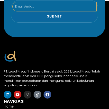
Email
SUBMIT
PT. Legal Kreatif Indonesia Berdiri sejak 2023, Legal Kreatif telah
membantu lebih dari 1000 pengusaha Indonesia untuk
mendirikan perusahaan dan mengurus seluruh kebutuhan
legalitas perusahaan.
L
Y
I
T
F
i
o
n
i
a
n
u
s
k
c
NAVIGASI
k
t
t
t
e
Home
e
u
a
o
b