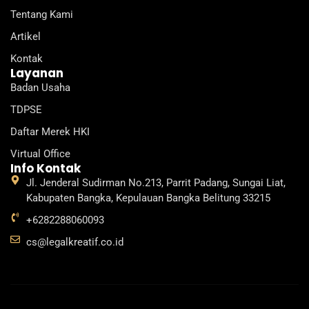
d
b
g
k
o
Tentang Kami
i
e
r
o
n
a
k
Artikel
m
Kontak
Layanan
Badan Usaha
TDPSE
Daftar Merek HKI
Virtual Office
Info Kontak
Jl. Jenderal Sudirman No.213, Parrit Padang, Sungai Liat,
Kabupaten Bangka, Kepulauan Bangka Belitung 33215
+6282288060093
cs@legalkreatif.co.id