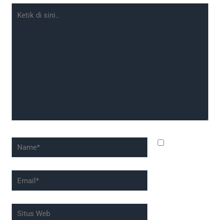
Ketik
di
sini..
Name*
Simpan
nama, email,
dan situs web
Email*
saya pada
peramban ini
Situs
untuk