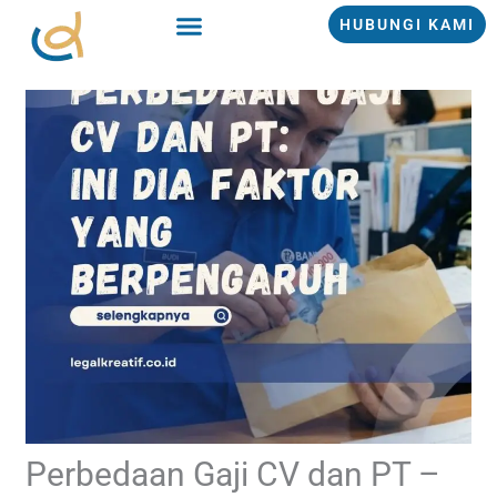
Lewati
HUBUNGI KAMI
ke
konten
Perbedaan Gaji CV dan PT –