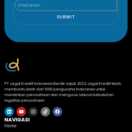
Email
SUBMIT
PT. Legal Kreatif Indonesia Berdiri sejak 2023, Legal Kreatif telah
membantu lebih dari 1000 pengusaha Indonesia untuk
mendirikan perusahaan dan mengurus seluruh kebutuhan
legalitas perusahaan.
L
Y
I
T
F
i
o
n
i
a
n
u
s
k
c
NAVIGASI
k
t
t
t
e
Home
e
u
a
o
b