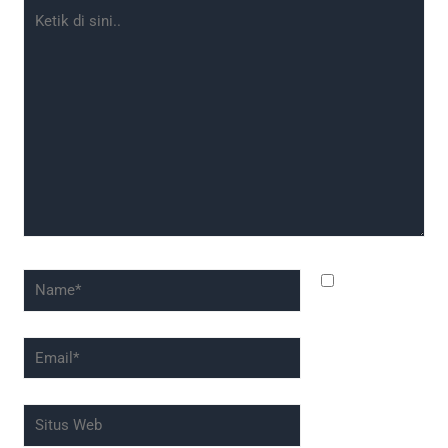
Ketik
di
sini..
Name*
Simpan
nama, email,
dan situs web
Email*
saya pada
peramban ini
Situs
untuk
Web
komentar saya