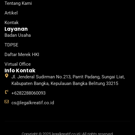
d
b
g
k
o
Tentang Kami
i
e
r
o
n
a
k
Artikel
m
Kontak
Layanan
Badan Usaha
TDPSE
Daftar Merek HKI
Virtual Office
Info Kontak
Jl. Jenderal Sudirman No.213, Parrit Padang, Sungai Liat,
Kabupaten Bangka, Kepulauan Bangka Belitung 33215
+6282288060093
cs@legalkreatif.co.id
Copyright © 2025 legalkreatif.co.id | All rights reserved.