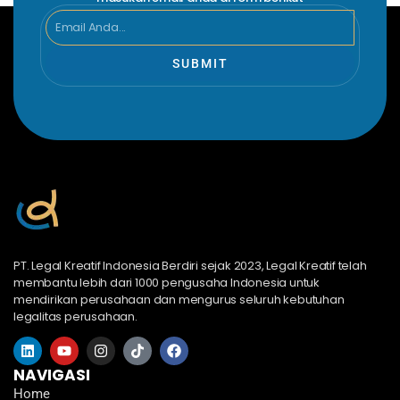
Email
SUBMIT
PT. Legal Kreatif Indonesia Berdiri sejak 2023, Legal Kreatif telah
membantu lebih dari 1000 pengusaha Indonesia untuk
mendirikan perusahaan dan mengurus seluruh kebutuhan
legalitas perusahaan.
L
Y
I
T
F
i
o
n
i
a
n
u
s
k
c
NAVIGASI
k
t
t
t
e
Home
e
u
a
o
b