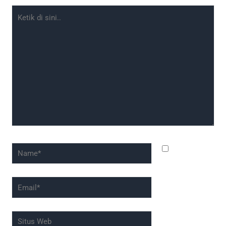
Ketik
di
sini..
Name*
Simpan
nama, email,
dan situs web
Email*
saya pada
peramban ini
Situs
untuk