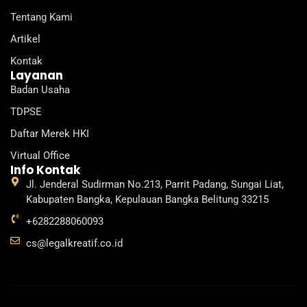
d
b
g
k
o
Tentang Kami
i
e
r
o
n
a
k
Artikel
m
Kontak
Layanan
Badan Usaha
TDPSE
Daftar Merek HKI
Virtual Office
Info Kontak
Jl. Jenderal Sudirman No.213, Parrit Padang, Sungai Liat,
Kabupaten Bangka, Kepulauan Bangka Belitung 33215
+6282288060093
cs@legalkreatif.co.id