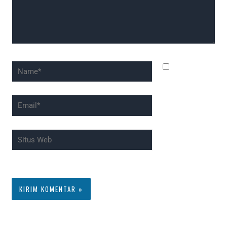
Name*
Simpan
nama, email,
dan situs web
Email*
saya pada
peramban ini
Situs
untuk
Web
komentar saya
berikutnya.