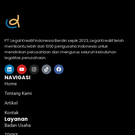
PT. Legal Kreatif Indonesia Berdiri sejak 2023, Legal Kreatif telah
membantu lebih dari 1000 pengusaha Indonesia untuk
mendirikan perusahaan dan mengurus seluruh kebutuhan
legalitas perusahaan.
L
Y
I
T
F
i
o
n
i
a
n
u
s
k
c
NAVIGASI
k
t
t
t
e
Home
e
u
a
o
b
d
b
g
k
o
Tentang Kami
i
e
r
o
n
a
k
Artikel
m
Kontak
Layanan
Badan Usaha
TDPSE