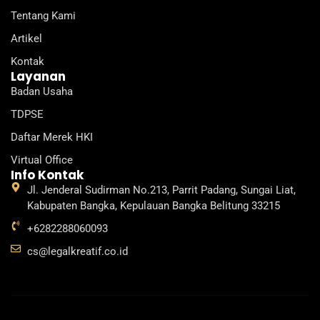
d
b
g
k
o
Tentang Kami
i
e
r
o
n
a
k
Artikel
m
Kontak
Layanan
Badan Usaha
TDPSE
Daftar Merek HKI
Virtual Office
Info Kontak
Jl. Jenderal Sudirman No.213, Parrit Padang, Sungai Liat,
Kabupaten Bangka, Kepulauan Bangka Belitung 33215
+6282288060093
cs@legalkreatif.co.id