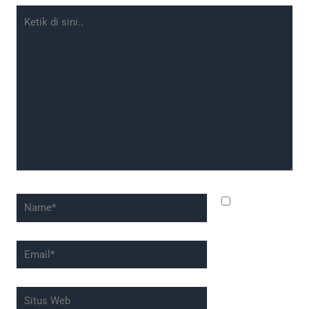
Ketik
di
sini..
Name*
Simpan
nama, email,
dan situs web
Email*
saya pada
peramban ini
Situs
untuk