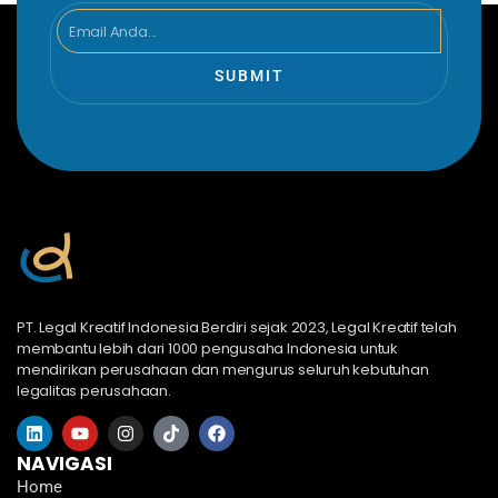
Email
SUBMIT
PT. Legal Kreatif Indonesia Berdiri sejak 2023, Legal Kreatif telah
membantu lebih dari 1000 pengusaha Indonesia untuk
mendirikan perusahaan dan mengurus seluruh kebutuhan
legalitas perusahaan.
L
Y
I
T
F
i
o
n
i
a
n
u
s
k
c
NAVIGASI
k
t
t
t
e
Home
e
u
a
o
b