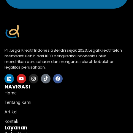
PT. Legal Kreatif Indonesia Berdiri sejak 2023, Legal Kreatif telah
membantu lebih dari 1000 pengusaha Indonesia untuk
mendirikan perusahaan dan mengurus seluruh kebutuhan
legalitas perusahaan.
L
Y
I
T
F
i
o
n
i
a
n
u
s
k
c
NAVIGASI
k
t
t
t
e
Home
e
u
a
o
b
d
b
g
k
o
Tentang Kami
i
e
r
o
n
a
k
Artikel
m
Kontak
Layanan