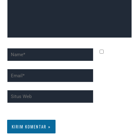
Name*
Simpan
nama, email,
dan situs web
Email*
saya pada
peramban ini
Situs
untuk
Web
komentar saya
berikutnya.