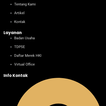
d
b
g
k
o
i
e
r
o
Tentang Kami
n
a
k
m
Artikel
Kontak
Layanan
Badan Usaha
TDPSE
Daftar Merek HKI
Virtual Office
Info Kontak