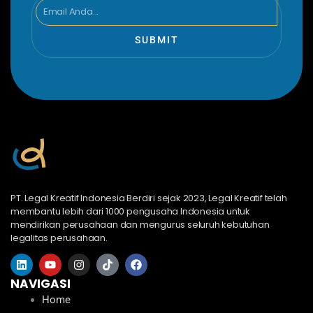
Email
SUBMIT
PT. Legal Kreatif Indonesia Berdiri sejak 2023, Legal Kreatif telah
membantu lebih dari 1000 pengusaha Indonesia untuk
mendirikan perusahaan dan mengurus seluruh kebutuhan
legalitas perusahaan.
L
Y
I
T
F
i
o
n
i
a
n
u
s
k
c
NAVIGASI
k
t
t
t
e
Home
e
u
a
o
b