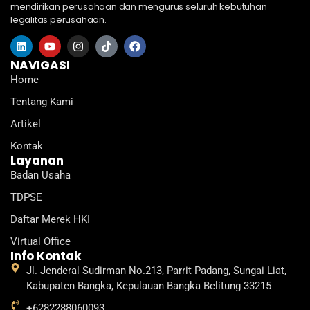
mendirikan perusahaan dan mengurus seluruh kebutuhan
legalitas perusahaan.
L
Y
I
T
F
i
o
n
i
a
n
u
s
k
c
NAVIGASI
k
t
t
t
e
Home
e
u
a
o
b
d
b
g
k
o
Tentang Kami
i
e
r
o
n
a
k
Artikel
m
Kontak
Layanan
Badan Usaha
TDPSE
Daftar Merek HKI
Virtual Office
Info Kontak
Jl. Jenderal Sudirman No.213, Parrit Padang, Sungai Liat,
Kabupaten Bangka, Kepulauan Bangka Belitung 33215
+6282288060093