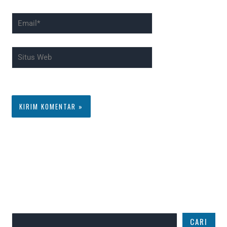
dan situs web
Email*
saya pada
peramban ini
Situs
untuk
Web
komentar saya
berikutnya.
Cari
CARI