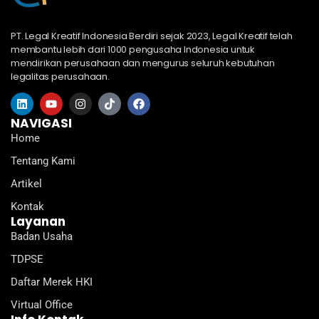
PT. Legal Kreatif Indonesia Berdiri sejak 2023, Legal Kreatif telah
membantu lebih dari 1000 pengusaha Indonesia untuk
mendirikan perusahaan dan mengurus seluruh kebutuhan
legalitas perusahaan.
L
Y
I
T
F
i
o
n
i
a
n
u
s
k
c
NAVIGASI
k
t
t
t
e
Home
e
u
a
o
b
d
b
g
k
o
Tentang Kami
i
e
r
o
n
a
k
Artikel
m
Kontak
Layanan
Badan Usaha
TDPSE
Daftar Merek HKI
Virtual Office