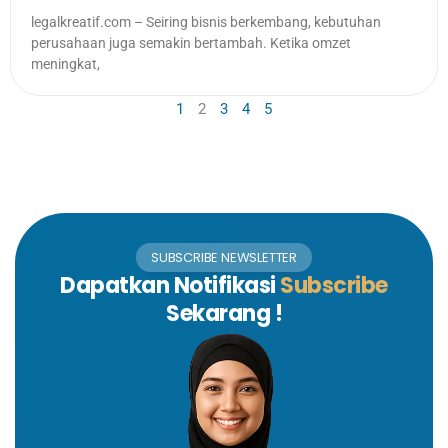
legalkreatif.com – Seiring bisnis berkembang, kebutuhan
perusahaan juga semakin bertambah. Ketika omzet
meningkat,
1
2
3
4
5
SUBSCRIBE NEWSLETTER
Dapatkan Notifikasi
Subscribe
Sekarang !